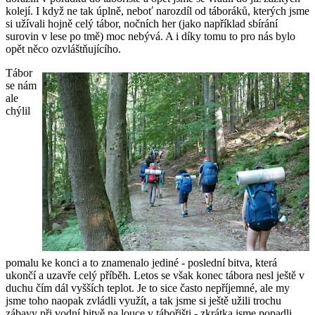
kolejí. I když ne tak úplně, neboť narozdíl od táboráků, kterých jsme
si užívali hojně celý tábor, nočních her (jako například sbírání
surovin v lese po tmě) moc nebývá. A i díky tomu to pro nás bylo
opět něco ozvláštňujícího.
Tábor
se nám
ale
chýlil
pomalu ke konci a to znamenalo jediné - poslední bitva, která
ukončí a uzavře celý příběh. Letos se však konec tábora nesl ještě v
duchu čím dál vyšších teplot. Je to sice často nepříjemné, ale my
jsme toho naopak zvládli využít, a tak jsme si ještě užili trochu
zábavy při vodní bitvě na louce v tábořišti - zkrátka jsme popadli