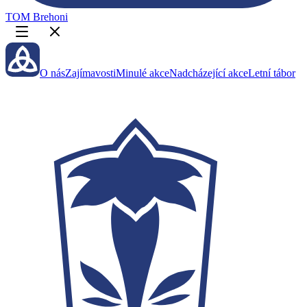
TOM Brehoni
O nás
Zajímavosti
Minulé akce
Nadcházející akce
Letní tábor