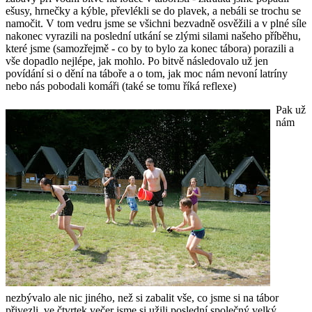
ešusy, hrnečky a kýble, převlékli se do plavek, a nebáli se trochu se
namočit. V tom vedru jsme se všichni bezvadně osvěžili a v plné síle
nakonec vyrazili na poslední utkání se zlými silami našeho příběhu,
které jsme (samozřejmě - co by to bylo za konec tábora) porazili a
vše dopadlo nejlépe, jak mohlo. Po bitvě následovalo už jen
povídání si o dění na táboře a o tom, jak moc nám nevoní latríny
nebo nás pobodali komáři (také se tomu říká reflexe)
Pak už
nám
nezbývalo ale nic jiného, než si zabalit vše, co jsme si na tábor
přivezli, ve čtvrtek večer jsme si užili poslední společný velký