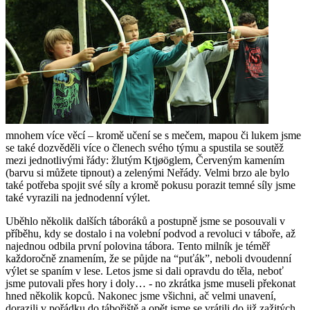
mnohem více věcí – kromě učení se s mečem, mapou či lukem jsme
se také dozvěděli více o členech svého týmu a spustila se soutěž
mezi jednotlivými řády: žlutým Ktjøöglem, Červeným kamením
(barvu si můžete tipnout) a zelenými Neřády. Velmi brzo ale bylo
také potřeba spojit své síly a kromě pokusu porazit temné síly jsme
také vyrazili na jednodenní výlet.
Uběhlo několik dalších táboráků a postupně jsme se posouvali v
příběhu, kdy se dostalo i na volební podvod a revoluci v táboře, až
najednou odbila první polovina tábora. Tento milník je téměř
každoročně znamením, že se půjde na “puťák”, neboli dvoudenní
výlet se spaním v lese. Letos jsme si dali opravdu do těla, neboť
jsme putovali přes hory i doly… - no zkrátka jsme museli překonat
hned několik kopců. Nakonec jsme všichni, ač velmi unavení,
dorazili v pořádku do tábořiště a opět jsme se vrátili do již zažitých