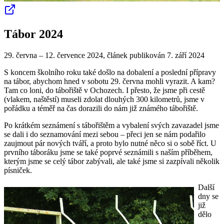
Tábor 2024
29. června – 12. července 2024, článek publikován 7. září 2024
S koncem školního roku také došlo na dobalení a poslední přípravy
na tábor, abychom hned v sobotu 29. června mohli vyrazit. A kam?
Tam co loni, do tábořiště v Ochozech. I přesto, že jsme při cestě
(vlakem, naštěstí) museli zdolat dlouhých 300 kilometrů, jsme v
pořádku a téměř na čas dorazili do nám již známého tábořiště.
Po krátkém seznámení s tábořištěm a vybalení svých zavazadel jsme
se dali i do seznamování mezi sebou – přeci jen se nám podařilo
zaujmout pár nových tváří, a proto bylo nutné něco si o sobě říct. U
prvního táboráku jsme se také poprvé seznámili s naším příběhem,
kterým jsme se celý tábor zabývali, ale také jsme si zazpívali několik
písniček.
Další
dny se
již
dělo