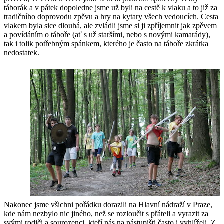
táborák a v pátek dopoledne jsme už byli na cestě k vlaku a to již za
tradičního doprovodu zpěvu a hry na kytary všech vedoucích. Cesta
vlakem byla sice dlouhá, ale zvládli jsme si ji zpříjemnit jak zpěvem
a povídáním o táboře (ať s už staršími, nebo s novými kamarády),
tak i tolik potřebným spánkem, kterého je často na táboře zkrátka
nedostatek.
Nakonec jsme všichni pořádku dorazili na Hlavní nádraží v Praze,
kde nám nezbylo nic jiného, než se rozloučit s přáteli a vyrazit za
svými rodiči a sourozenci, kteří nás na nástupišti často i vyhlíželi. Z