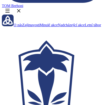
TOM Brehoni
O nás
Zajímavosti
Minulé akce
Nadcházející akce
Letní tábor