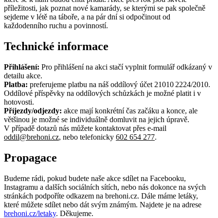
příležitosti, jak poznat nové kamarády, se kterými se pak společně
sejdeme v létě na táboře, a na pár dní si odpočinout od
každodenního ruchu a povinností.
Technické informace
Přihlášení:
Pro přihlášení na akci stačí vyplnit formulář odkázaný v
detailu akce.
Platba:
preferujeme platbu na náš oddílový účet 21010
2224/2010.
Oddílové příspěvky na oddílových schůzkách je možné platit i v
hotovosti.
Příjezdy/odjezdy:
akce mají konkrétní čas začáku a konce, ale
většinou je možné se individuálně domluvit na jejich úpravě.
V případě dotazů nás můžete kontaktovat přes e-mail
, nebo telefonicky
.
Propagace
Budeme rádi, pokud budete naše akce sdílet na Facebooku,
Instagramu a dalších sociálních sítích, nebo nás dokonce na svých
stránkách podpoříte odkazem na brehoni.cz. Dále máme letáky,
které můžete sdílet nebo dát svým známým. Najdete je na adrese
brehoni.cz/letaky
. Děkujeme.