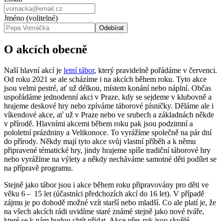
Jméno (volitelné)
O akcích obecně
Naší hlavní akcí je
letní tábor
, který pravidelně pořádáme v červenci.
Od roku 2021 se ale scházíme i na akcích během roku. Tyto akce
jsou velmi pestré, ať už délkou, místem konání nebo náplní. Občas
uspořádáme jednodenní akci v Praze, kdy se sejdeme v klubovně a
hrajeme deskové hry nebo zpíváme táborové písničky. Děláme ale i
víkendové akce, ať už v Praze nebo ve srubech a základnách někde
v přírodě. Hlavními akcemi během roku pak jsou podzimní a
pololetní prázdniny a Velikonoce. To vyrážíme společně na pár dní
do přírody. Někdy mají tyto akce svůj vlastní příběh a k němu
připravené tématické hry, jindy hrajeme spíše tradiční táborové hry
nebo vyrážíme na výlety a někdy necháváme samotné děti podílet se
na přípravě programu.
Stejně jako tábor jsou i akce během roku připravovány pro děti ve
věku 6 – 15 let (účastníci předchozích akcí do 16 let). V případě
zájmu je po dohodě možné vzít starší nebo mladší. Co ale platí je, že
na všech akcích rádi uvidíme staré známé stejně jako nové tváře,
které se k nám budou chtít přidat. Akce přes rok jsou skvělé