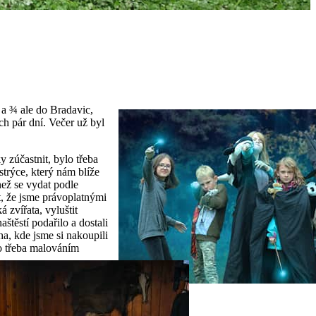
 a ¾ ale do Bradavic,
ch pár dní. Večer už byl
y zúčastnit, bylo třeba
strýce, který nám blíže
než se vydat podle
it, že jsme právoplatnými
á zvířata, vyluštit
štěstí podařilo a dostali
, kde jsme si nakoupili
ko třeba malováním