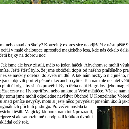
m, nebo snad do školy? Kouzelný expres sice neodjížděl z nástupiště 9
r ocitli v malé chaloupce uprostřed magického lesa, kde nás čekalo další
četli bajky na dobrou noc.
 Jak jsme ale brzy zjistili, mělo to jeden háček. Abychom se mohli výuk
níze. Ještě štěstí bylo, že jsme obdrželi dopis od našeho praštěného pra
 než se navždy odebral do světa mudlů.
A tak nám nezbylo nic jiného, 
e jsme objevili portrét pěkně ukecaného rytíře. Ten nám ale nechtěl věř
a plnit úkoly, aby si nás prověřil. Bylo třeba najít Hagridovi jeho magick
 část cesty na Hypogriffovi nebo uniknout Vrbě mlátičce. Vše se nám na
Díky tomu jsme mohli odpoledne navštívit Obchod U Kouzelného Vořecha
 snad peníze nevyšly, mohl si ještě něco přivydělat plněním úkolů ja
iginálních příchutí pudingu.
Po večeři nastala ta
 všichni těšili. Magický klobouk nám totiž prozradil,
Nejprve si ale samozřejmě neodpustil krátkou úvodní
skládal celý rok.