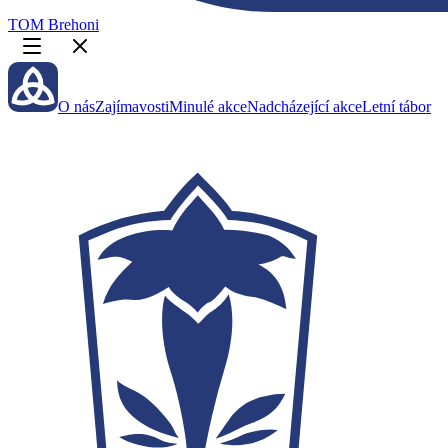
TOM Brehoni
O nás
Zajímavosti
Minulé akce
Nadcházející akce
Letní tábor