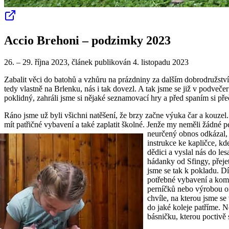
Accio Brehoni ⁠– podzimky 2023
26. – 29. října 2023, článek publikován 4. listopadu 2023
Zabalit věci do batohů a vzhůru na prázdniny za dalším dobrodružství
tedy vlastně na Brlenku, nás i tak dovezl. A tak jsme se již v podveče
poklidný, zahráli jsme si nějaké seznamovací hry a před spaním si pře
Ráno jsme už byli všichni natěšení, že brzy začne výuka čar a kouzel.
mít patřičné vybavení a také zaplatit školné. Jenže my neměli žádné pe
neurčený obnos odkázal,
instrukce ke kapličce, kd
dědici a vyslal nás do les
hádanky od Sfingy, přejet
jsme se tak k pokladu. 
potřebné vybavení a komu
perníčků nebo výrobou or
chvíle, na kterou jsme se
do jaké koleje patříme. 
básničku, kterou poctivě 